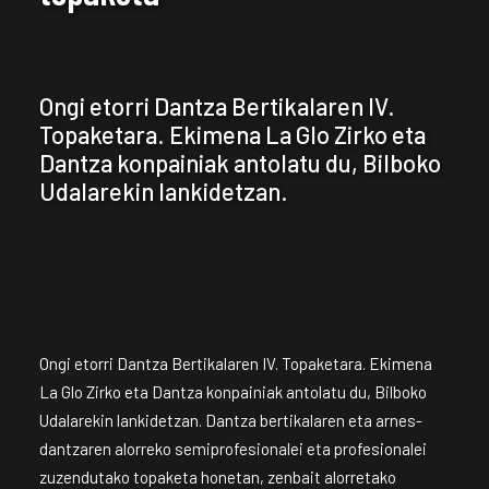
Ongi etorri Dantza Bertikalaren IV.
Topaketara. Ekimena La Glo Zirko eta
Dantza konpainiak antolatu du, Bilboko
Udalarekin lankidetzan.
Ongi etorri Dantza Bertikalaren IV. Topaketara. Ekimena
La Glo Zirko eta Dantza konpainiak antolatu du, Bilboko
Udalarekin lankidetzan. Dantza bertikalaren eta arnes-
dantzaren alorreko semiprofesionalei eta profesionalei
zuzendutako topaketa honetan, zenbait alorretako