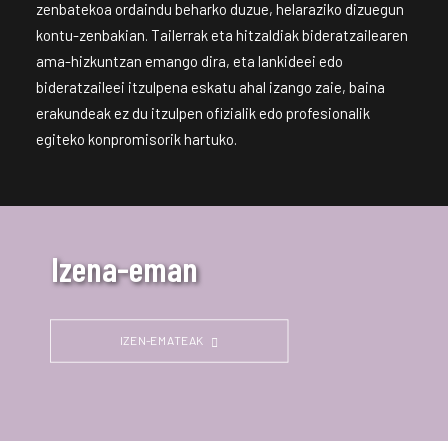
zenbatekoa ordaindu beharko duzue, helaraziko dizuegun
kontu-zenbakian. Tailerrak eta hitzaldiak bideratzailearen
ama-hizkuntzan emango dira, eta lankideei edo
bideratzaileei itzulpena eskatu ahal izango zaie, baina
erakundeak ez du itzulpen ofizialik edo profesionalik
egiteko konpromisorik hartuko.
Izena-eman
IZEN-EMATEAK