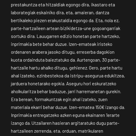
prestakuntza eta hitzaldiak egongo dira, ikastaro eta
laborategiak eskainiko dira, eta, amaieran, dantza
bertikaleko piezen erakustaldia egongo da. Eta, nola ez,
parte-hartzaileen artean bizikidetza-une gogoangarriak
sortuko dira. Lauugarren edizio honetan parte hartzeko,
inprimakia bete behar duzue. Izen-emateak iristeko
ordenaren arabera jasoko ditugu, erreserba dagokion
kuota ordainduta baieztatuko da. Aurtengoan, 30 parte-
hartzaile hartu ahalko ditugu, gehienez. Gero, parte hartu
ahal izateko, ezinbestekoa da istripu-asegurua edukitzea,
jarduera honetarako egokia. Aseguru hori eskuratzeko
aholkularitza behar baduzue, jarri harremanetan gurekin.
Era berean, formakuntzak egin ahal izateko, zuen
materiala ekarri behar duzue. Izen-ematea 150€ izango da.
Inprimakia entregatzeko azken eguna ekainaren 1erarte
izango da. Utzailaren hasieran argitaratuko dugu parte-
hartzaileen zerrenda, eta, orduan, matrikularen